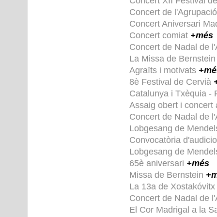
Concert XII Festival d
Concert de l'Agrupaci
Concert Aniversari Ma
Concert comiat
+més
Concert de Nadal de l
La Missa de Bernstein 
Agraïts i motivats
+mé
8è Festival de Cervià
Catalunya i Txèquia - P
Assaig obert i concert
Concert de Nadal de l
Lobgesang de Mende
Convocatòria d'audici
Lobgesang de Mende
65è aniversari
+més
Missa de Bernstein
+m
La 13a de Xostakóvit
Concert de Nadal de l
El Cor Madrigal a la 