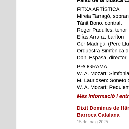
Palau de la Música C
FITXA
ARTÍSTICA
Mireia Tarragó, sopra
Tànit Bono, contralt
Roger Padullés, tenor
Elías Arranz, baríton
Cor Madrigal (Pere Lluí
Orquestra Simfònica de
Dani Espasa, director
PROGRAMA
W. A. Mozart: Simfoni
M. Lauridsen: Soneto 
W. A. Mozart: Requie
Més informació i ent
Dixit Dominus de Hän
Barroca Catalana
15 de maig 2025