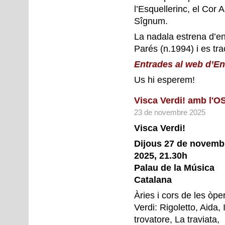
l’Esquellerinc, el Cor 
Sîgnum.
La nadala estrena d’e
Parés (n.1994) i es tra
Entrades al web d’En
Us hi esperem!
Visca Verdi! amb l'O
23 de novembre 2025
Visca Verdi!
Dijous 27 de novemb
2025, 21.30h
Palau de la Música
Catalana
Àries i cors de les òpe
Verdi: Rigoletto, Aida, I
trovatore, La traviata,