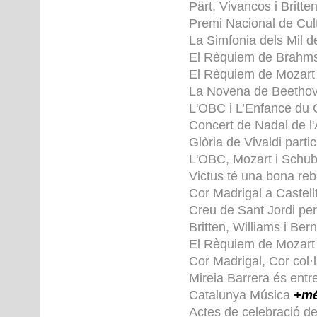
Pärt, Vivancos i Britte
Premi Nacional de Cu
La Simfonia dels Mil 
El Rèquiem de Brahm
El Rèquiem de Mozar
La Novena de Beetho
L'OBC i L’Enfance du C
Concert de Nadal de l
Glòria de Vivaldi parti
L'OBC, Mozart i Schu
Victus té una bona re
Cor Madrigal a Castell
Creu de Sant Jordi pe
Britten, Williams i Ber
El Rèquiem de Mozar
Cor Madrigal, Cor col
Mireia Barrera és entr
Catalunya Música
+m
Actes de celebració de