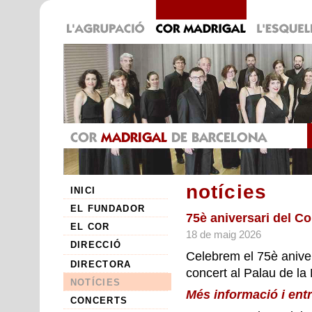
notícies
INICI
EL FUNDADOR
75è aniversari del Co
EL COR
18 de maig 2026
DIRECCIÓ
Celebrem el 75è aniver
DIRECTORA
concert al Palau de la
NOTÍCIES
Més informació i ent
CONCERTS