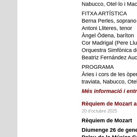
Nabucco, Otel·lo i Mac
FITXA
ARTÍSTICA
Berna Perles, soprano
Antoni Lliteres, tenor
Àngel Òdena, baríton
Cor Madrigal (Pere Lluí
Orquestra Simfònica de
Beatriz Fernández Auce
PROGRAMA
Àries i cors de les òper
traviata, Nabucco, Otel
Més informació i ent
Rèquiem de Mozart a
20 d’octubre 2025
Rèquiem de Mozart
Diumenge 26 de gener