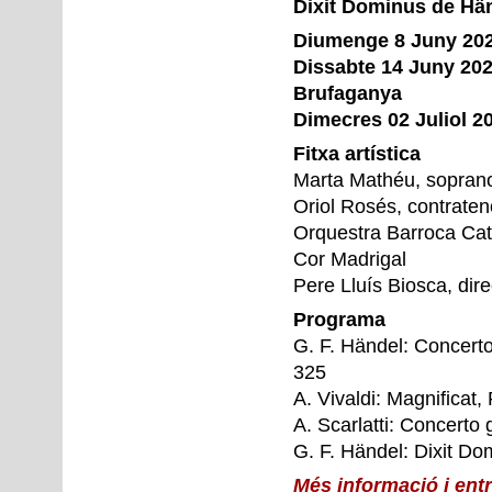
Dixit Dominus de Hän
Diumenge 8 Juny 2025
Dissabte 14 Juny 2025
Brufaganya
Dimecres 02 Juliol 20
Fitxa artística
Marta Mathéu, sopran
Oriol Rosés, contraten
Orquestra Barroca Ca
Cor Madrigal
Pere Lluís Biosca, dire
Programa
G. F. Händel: Concerto
325
A. Vivaldi: Magnificat
A. Scarlatti: Concerto
G. F. Händel: Dixit Do
Més informació i ent